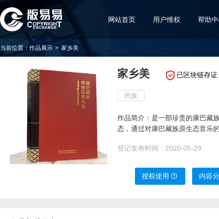
网站首页
用户维权
帮助中
当前位置：
作品展示
>
家乡美
家乡美
已区块链存证
民族
作品简介：是一部珍贵的康巴藏
态，通过对康巴藏族原生态音乐
登记发布时间：
2020-05-29
授权使用
内容