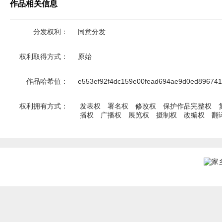
作品相关信息
分发权利：
同意分发
权利取得方式：
原始
作品哈希值：
e553ef92f4dc159e00fead694ae9d0ed896741
权利拥有方式：
发表权
署名权
修改权
保护作品完整权
播权
广播权
展览权
摄制权
改编权
翻