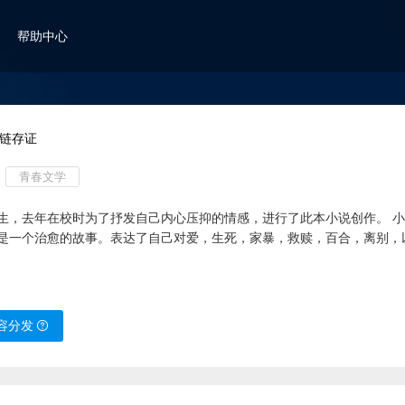
帮助中心
链存证
青春文学
生，去年在校时为了抒发自己内心压抑的情感，进行了此本小说创作。 
是一个治愈的故事。表达了自己对爱，生死，家暴，救赎，百合，离别，
中的故事纯属虚构。这本小说我历时四个多月写完，全文17.9万字，现在
于网上无脑的故事，我相信它一定会带给看故事的人内心的感动。 小说
立即在本子上将想法记述了下来，然后在学校里空闲的时候，将这本小说
介： 许院长十年前来到一家孤儿院，菲妃是警局的一名警长，两人因为一
容分发
人，曾经不为人知的经历现在作为回忆，依旧让他们在深夜痛苦。 一次次
明斯克找到了自己。最后，菲妃在许院长的目光中，飞向了远方......