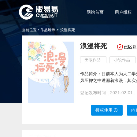
网站首页
用户维权
当前位置：
作品展示
>
浪漫将死
浪漫将死
已区块
出版作品
小说作品
作品简介：目前本人为大二学
风压抑之中透漏着浪漫，其实
有违反社会和法律的东西，书
登记发布时间：
2021-02-01
说这本小说是网文，因为相比
醒来之后，我文思泉涌，然后
中它还没有被发觉。 作品简
授权使用
内
悉，他们是两个走不出过去的
调查，他们与自己的伙伴在城市