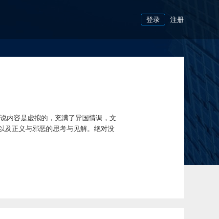
登录
注册
小说内容是虚拟的，充满了异国情调，文
以及正义与邪恶的思考与见解。绝对没
在平台【爱文者】上传完毕。 我不愿意
灵感：来自于暑假时作的一个梦，从梦中
完整写完。虽然现在在混乱的网络作品
桩案件而有了多年的交集，但是却并不熟
的离别，让他们痛苦。 最后因为案件的