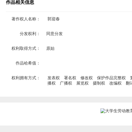
作品相关信息
著作权人名称：
郭迎春
分发权利：
同意分发
权利取得方式：
原始
作品哈希值：
权利拥有方式：
发表权
署名权
修改权
保护作品完整权
播权
广播权
展览权
摄制权
改编权
翻