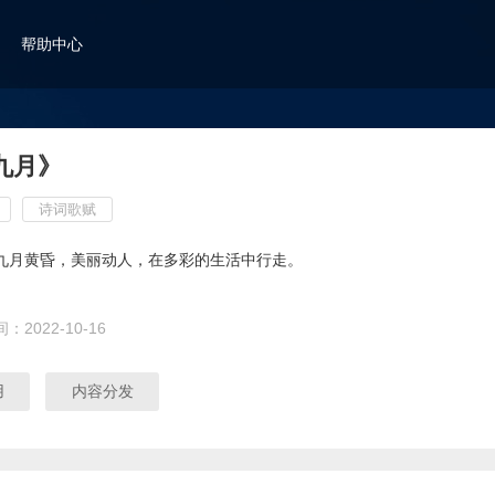
帮助中心
九月》
诗词歌赋
九月黄昏，美丽动人，在多彩的生活中行走。
间：
2022-10-16
用
内容分发