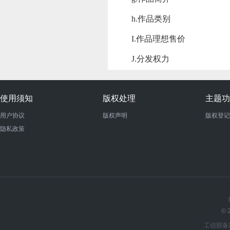
h.作品类别
I.作品理想售价
J.分发权力
使用须知
版权处理
主题功
用户协议
版权声明
版权登记
隐私政策
© 
工信部备