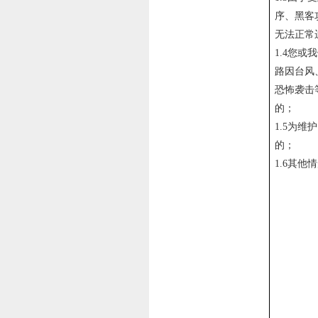
序、黑客
无法正常
1.4您
路因台风
恐怖袭击
的；
1.5为
的；
1.6其他