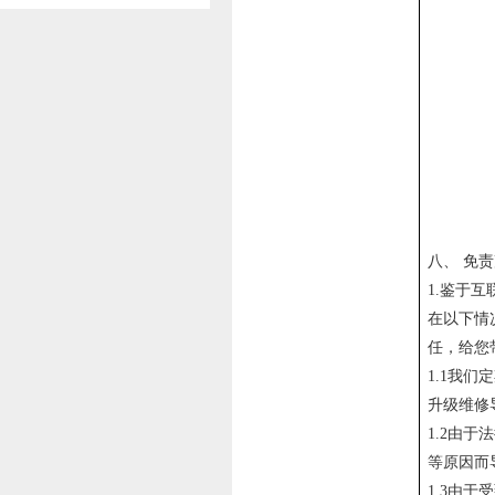
八、
免责
1.鉴于
在以下情
任，给您
1.1我
升级维修
1.2由
等原因而
1.3由