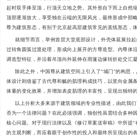
起时双手捧至顶，行顶天立地之势。其外形自下而上自然
顶部逐渐放大，享受独在云端的无限风光，最终形成中部略
尊为建筑形态，有别于北京超高层建筑常见的直线形态，
就细节而言，举例首层大堂底部设计，外壳体延展拉起
过转角圆弧过渡处理，形成向上展开的方尊造型。内尊体
调造型特征，并沿着吊顶向外延伸在雨篷边缘转折处交汇
除此之外，中国尊从建筑空间上引入了
“城门”的构思
体设计则借鉴了古代尊和觚的肌理构成技巧，以竖向金属
体量的变化效果，并增加表皮肌理的丰富性，呈现出独特
以上分析大多来源于建筑领域的专业性描述，由此我们
否为一个法律问题？在此必须强调，独创性虽需结合多种
核心问题。对于现行法律以及《修订草案送审稿》中所提
的主观判断，而应着眼于创作性的投入和最终所呈现出的