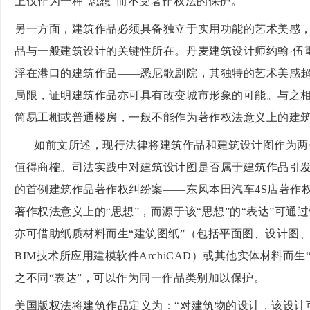
上仅作为一种
“思想”而不受著作权法的保护。
另一方面，建筑作品必须具备独立于实用功能的艺术美感
品与一般建筑设计的关键性所在。丹麦建筑设计师约翰
·
浮在港口的建筑作品——悉尼歌剧院，其独特的艺术美感
局限，证明建筑作品亦可具有改变城市形象的可能。与之
简易工棚或普通楼房，一般不能作为著作权法意义上的建
如前文所述，现行法律将建筑作品和建筑设计图作为两
值得商榷。司法实践中对建筑设计图是否属于建筑作品引
的首例建筑作品著作权纠纷案
——东风本田汽车4S店著作
著作权法意义上的“思想”，而源于该“思想”的“表达”可通
亦可借助纸质材料而生“建筑图纸”（包括平面图、设计图
BIM技术所应用建模软件ArchiCAD）或其他实体材料而
之不同“表达”，可以作为同一作品类别加以保护。
美国版权法将建筑作品定义为：
“对建筑物的设计，该设计