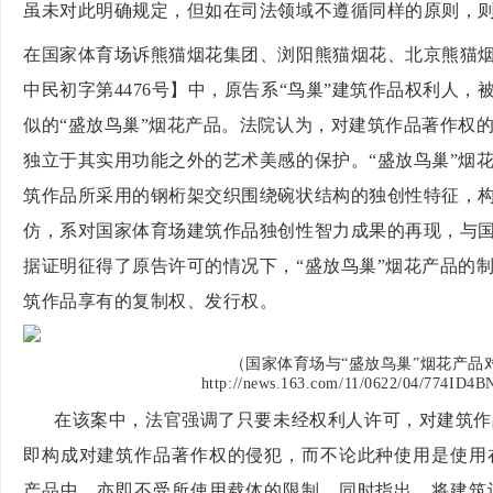
虽未对此明确规定，但如在司法领域不遵循同样的原则，
在国家体育场诉熊猫烟花集团、浏阳熊猫烟花、北京熊猫
中民初字第4476号】中，原告系“鸟巢”建筑作品权利人
似的“盛放鸟巢”烟花产品。法院认为，对建筑作品著作权
独立于其实用功能之外的艺术美感的保护。“盛放鸟巢”烟
筑作品所采用的钢桁架交织围绕碗状结构的独创性特征，
仿，系对国家体育场建筑作品独创性智力成果的再现，与
据证明征得了原告许可的情况下，“盛放鸟巢”烟花产品的
筑作品享有的复制权、发行权。
（国家体育场与
“盛放鸟巢”烟花产品
http://news.163.com/11/0622/04/774ID
在该案中，法官强调了只要未经权利人许可，对建筑作
即构成对建筑作品著作权的侵犯，而不论此种使用是使用
产品中，亦即
不受所使用载体的限制
。同时指出，将建筑