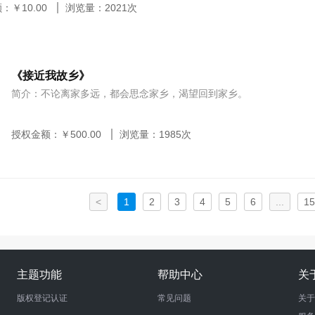
额：￥
10.00
浏览量：
2021
次
《接近我故乡》
简介：不论离家多远，都会思念家乡，渴望回到家乡。
授权金额：￥
500.00
浏览量：
1985
次
<
1
2
3
4
5
6
...
15
主题功能
帮助中心
关
版权登记认证
常见问题
关于