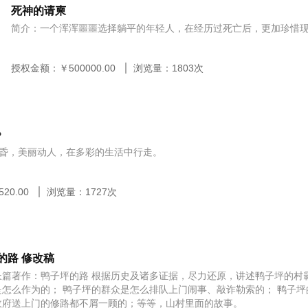
死神的请柬
简介：一个浑浑噩噩选择躺平的年轻人，在经历过死亡后，更加珍惜
授权金额：￥
500000.00
浏览量：
1803
次
《相识九月》
简介：九月黄昏，美丽动人，在多彩的生活中行走。
授权金额：￥
520.00
浏览量：
1727
次
的路 修改稿
长篇著作：鸭子坪的路 根据历史及诸多证据，尽力还原，讲述鸭子坪的村
是怎么作为的； 鸭子坪的群众是怎么排队上门闹事、敲诈勒索的； 鸭子
政府送上门的修路都不屑一顾的；等等，山村里面的故事。