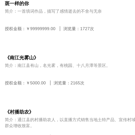
斑一样的你
简介：一首填词作品，描写了感情逝去的不舍与无奈
授权金额：￥
99999999.00
浏览量：
1727
次
《南江光雾山》
简介：南江县有山，名光雾，有桃园、十八月潭等景区。
授权金额：￥
5000.00
浏览量：
2165
次
《村播助农》
简介：通江县的村播助农人，以直播方式销售当地土特产品、宣传村
群众增收致富。