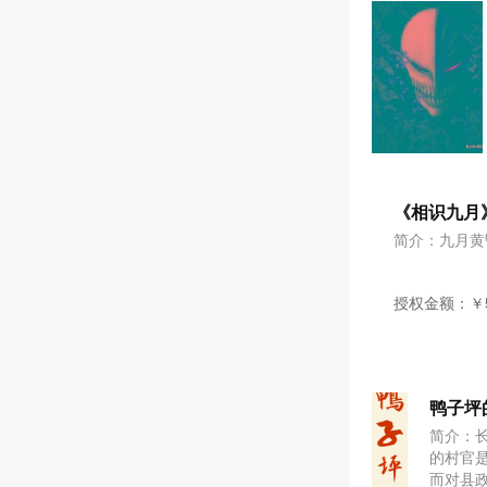
鸭子坪
简介：
的村官
而对县