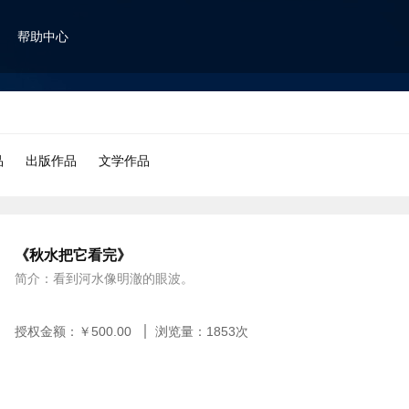
帮助中心
品
出版作品
文学作品
《秋水把它看完》
简介：看到河水像明澈的眼波。
授权金额：￥
500.00
浏览量：
1853
次