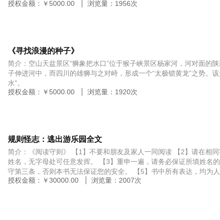
授权金额：￥
5000.00
浏览量：
1956
次
《寻找浪漫的种子》
简介：空山天盆景区“狮象把水口”位于猴子峡景区杨家河，河对面的
子伸进河中，而四川的雄狮与之对峙，形成一个“太极锁黄龙”之势。该
水”。
授权金额：￥
5000.00
浏览量：
1920
次
规则怪志：逃出游乐园全文
简介：《阅读守则》 【1】不要和朋友及家人一同阅读 【2】请在相
姓名，无字母处可任意发挥。 【3】重申一遍，请务必保证所填姓名的
守第三条，否则本书无法保证您的安全。 【5】书中所有表达，均为
授权金额：￥
30000.00
浏览量：
2007
次
淆。 【6】无论性别，记住您现在的身份，是一个叫走疯的女生，不
【7】逃出本书的线索都在书中，祝您阅读愉快。 解谜设计：每章段
字母，最终拼出无序密码，获得终章。书中穿插其它互动解谜小游戏。
世界观。