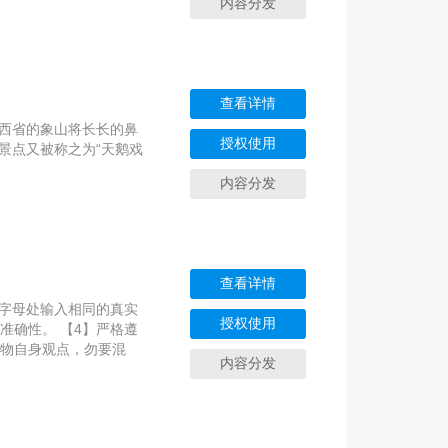
内容分发
查看详情
陕西省的象山将长长的鼻
授权使用
景点又被称之为“天鹅戏
内容分发
查看详情
同字母处输入相同的真实
授权使用
准确性。 【4】严格遵
人物自身观点，勿要混
内容分发
要暴露您的真实姓名。
落特殊符号推理，可得到
 本书亮点：颠覆常识的