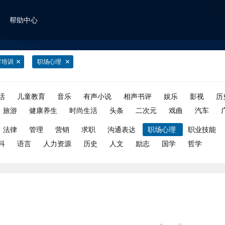
帮助中心
育培训
职场心理
活
儿童教育
音乐
有声小说
相声书评
娱乐
影视
历
旅游
健康养生
时尚生活
头条
二次元
戏曲
汽车
法律
管理
营销
求职
沟通表达
职场心理
职业技能
科
语言
人力资源
历史
人文
励志
国学
哲学