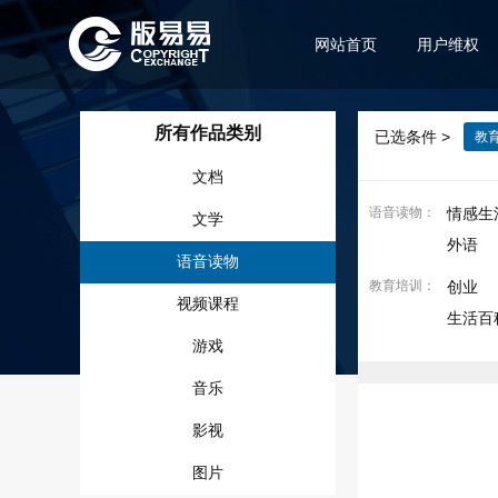
网站首页
用户维权
所有作品类别
已选条件 >
教
文档
语音读物
：
情感生
文学
外语
语音读物
教育培训
：
创业
视频课程
生活百
游戏
音乐
影视
图片