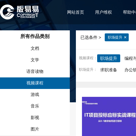
网站首页
用户维权
帮助中
所有作品类别
已选条件 >
职场提升
文档
视频课程
：
职场提升
编程
文学
职场提升
：
求职准备
办公
语音读物
视频课程
游戏
音乐
影视
图片