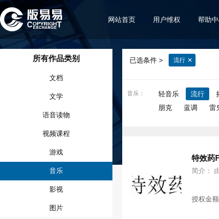
网站首页
用户维权
帮助中
所有作品类别
已选条件 >
流行
文档
音乐
：
轻音乐
流行
文学
朋克
蓝调
雷
语音读物
视频课程
游戏
特效药
音乐
简介： 
影视
授权金
图片