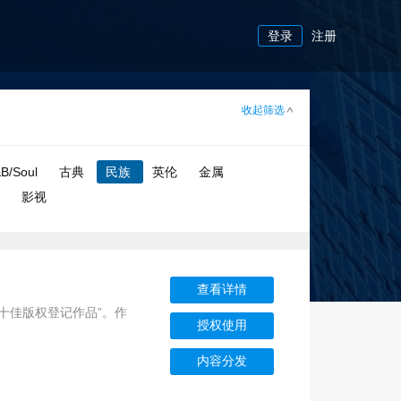
登录
注册
收起筛选
B/Soul
古典
民族
英伦
金属
漫
影视
查看详情
十佳版权登记作品”。作
授权使用
内容分发