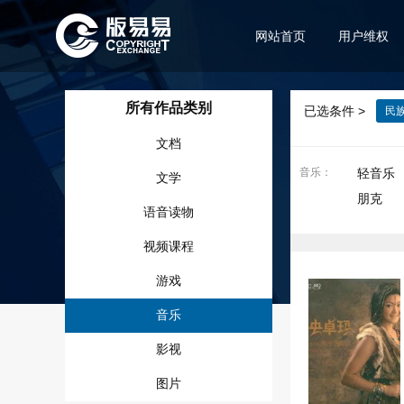
网站首页
用户维权
所有作品类别
已选条件 >
民
文档
音乐
：
轻音乐
文学
朋克
语音读物
视频课程
游戏
音乐
影视
图片