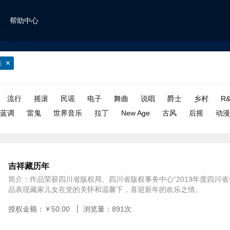
帮助中心
族
流行
摇滚
民谣
电子
舞曲
说唱
爵士
乡村
R&
蓝调
雷鬼
世界音乐
拉丁
New Age
古风
后摇
动
吉祥藏历年
简介：作品荣获四川省版权局、四川省版权事务中心“2019年度四川省
品表现藏家儿女在党的关怀和温馨下，喜迎新年的欢乐之情。
授权金额：￥
50.00
浏览量：
891
次