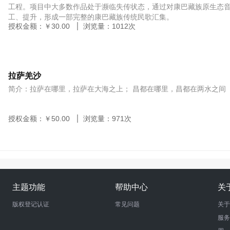
工程。项目中大多数作品处于濒临失传状态，通过对康巴藏族原生态
工、提升，形成一部完整的康巴藏族传统民歌汇集。
授权金额：￥
30.00
浏览量：
1012
次
拉萨羌沙
简介：拉萨在哪里，拉萨在大海之上； 昌都在哪里，昌都在两水之间
授权金额：￥
50.00
浏览量：
971
次
主题功能
帮助中心
关
版权登记认证
常见问题
关于
服务