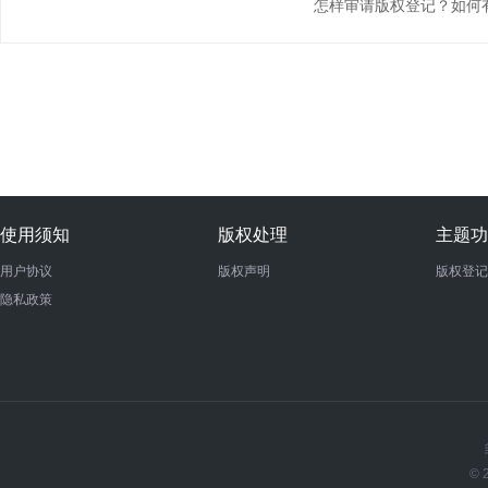
怎样审请版权登记？如何
使用须知
版权处理
主题功
用户协议
版权声明
版权登记
隐私政策
© 