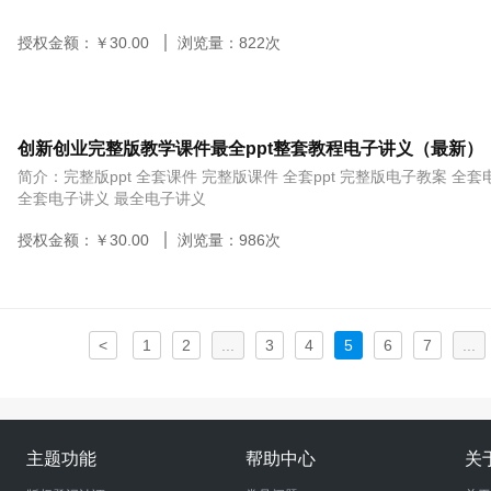
授权金额：￥
30.00
浏览量：
822
次
创新创业完整版教学课件最全ppt整套教程电子讲义（最新）
简介：完整版ppt 全套课件 完整版课件 全套ppt 完整版电子教案 全
全套电子讲义 最全电子讲义
授权金额：￥
30.00
浏览量：
986
次
<
1
2
...
3
4
5
6
7
...
主题功能
帮助中心
关