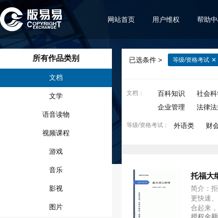
网站首页
用户维权
帮助中
所有作品类别
已选条件 >
等级/资格考试
文档
文档
：
百科知识
社会科
文学
企业管理
法律法
语音读物
等级/资格考试
：
外语类
财
视频课程
游戏
音乐
托福大
影视
简介：
更快速、
图片
合起来
授权金
法、拆分