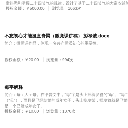
童熟悉和掌握二十四节气的规律，设计了基于二十四节气的大富农益
授权金额：￥
5000.00
浏览量：
1063
次
盘是基于一年的365天及二十四节气对应的日期的循环时间轴。游戏
的特色作物及诗词名句。游戏选手在棋盘上每次走到节气对应的日期
节气的卡牌，这是即将失去该张卡牌的选手可以要求对手背诵该卡牌
该卡牌的选手不能背诵出该卡牌上的诗词则获得该卡牌。如果背不出
行几轮之后看哪位选手手里的卡牌多，则成为大富农。我们所设计的
不忘初心才能挺直脊梁（微党课讲稿） 彭禄波.docx
相结合，它不仅仅是多人策略类的图版游戏，也是能够帮助我们了解
简介：微党课作品，体现一名共产党员初心的重要性。
非物质文化遗产的一个方式。我们这款游戏以棋牌为出发点，以惟妙
体，玩家在游戏过程中既能感受游戏带来的乐趣，且能被传统文化所
产品，带给玩家的不仅是精神的解放和时间的娱乐，更是促进年青一
授权金额：￥
20.00
浏览量：
994
次
优秀传统文化。
每字解释
简介：每：人＋母。在甲骨文中，“每”字是头上插着发簪的“母”。 “每
（“母”），而且是已经结婚的成年女子，头上挽发髻，插发簪就是已婚的
是一个已婚成年女子。
授权金额：￥
10.00
浏览量：
1370
次