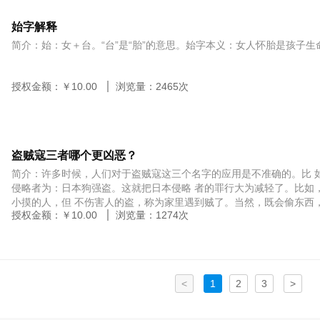
始字解释
简介：始：女＋台。“台”是“胎”的意思。始字本义：女人怀胎是孩子生
授权金额：￥
10.00
浏览量：
2465
次
盗贼寇三者哪个更凶恶？
简介：许多时候，人们对于盗贼寇这三个名字的应用是不准确的。比 
侵略者为：日本狗强盗。这就把日本侵略 者的罪行大为减轻了。比如
小摸的人，但 不伤害人的盗，称为家里遇到贼了。当然，既会偷东西
授权金额：￥
10.00
浏览量：
1274
次
伙，一般人们都称之为盗贼。实际上，盗贼寇三字在凶 恶程度上是有
<
1
2
3
>