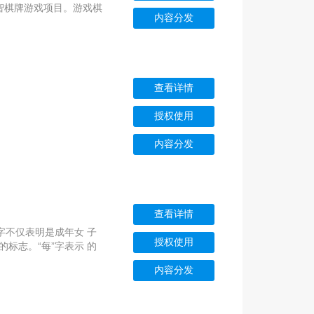
智棋牌游戏项目。游戏棋
内容分发
的卡牌是对应二十四节气
就可以主张得到对手对应
上的诗词。如果主张获取
则失去这次权利。游戏进
这款游戏将中国传统文化
查看详情
中国的为二十四节气这一
形象的节气特征图案为载
授权使用
吸引，我们希望通过这款
代继承和发扬中华民族的
内容分发
查看详情
”字不仅表明是成年女 子
授权使用
标志。“每”字表示 的
内容分发