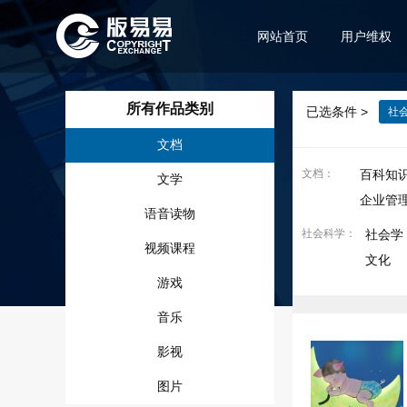
网站首页
用户维权
所有作品类别
已选条件 >
社
文档
文档
：
百科知
文学
企业管
语音读物
社会科学
：
社会学
视频课程
文化
游戏
音乐
影视
图片