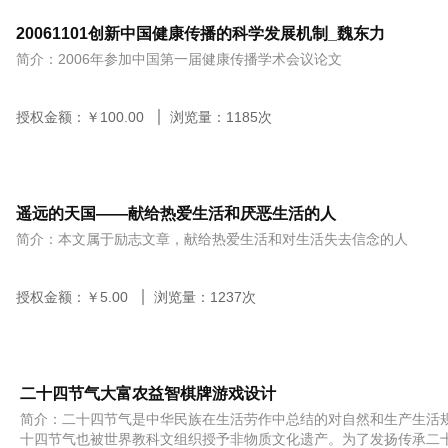
20061101创新中国健康传播的科学发展机制_魏东力
简介：2006年参加中国第一届健康传播学术会议论文
授权金额：￥
100.00
浏览量：
1185
次
遥远的天国——献给热爱生活和厌恶生活的人
简介：本文属于励志文章，献给热爱生活和对生活失去信念的人
授权金额：￥
5.00
浏览量：
1237
次
二十四节气大富农益智棋牌游戏设计
简介：二十四节气是中华民族在生活劳作中总结的对自然和生产生活
十四节气也被世界教科文组织授予非物质文化遗产。为了发扬传承二