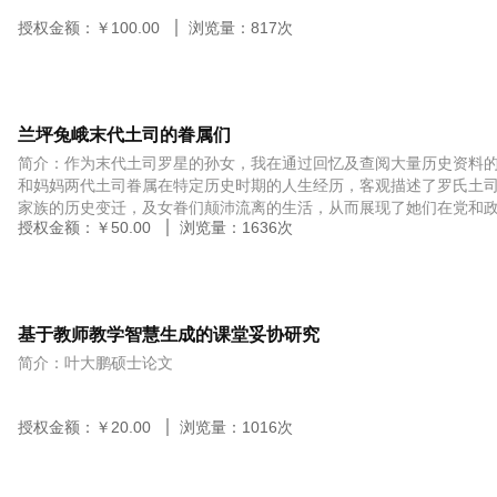
授权金额：￥
100.00
浏览量：
817
次
兰坪兔峨末代土司的眷属们
简介：作为末代土司罗星的孙女，我在通过回忆及查阅大量历史资料
和妈妈两代土司眷属在特定历史时期的人生经历，客观描述了罗氏土
家族的历史变迁，及女眷们颠沛流离的生活，从而展现了她们在党和
授权金额：￥
50.00
浏览量：
1636
次
关怀下逐渐成为自食其力的劳动者。
基于教师教学智慧生成的课堂妥协研究
简介：叶大鹏硕士论文
授权金额：￥
20.00
浏览量：
1016
次