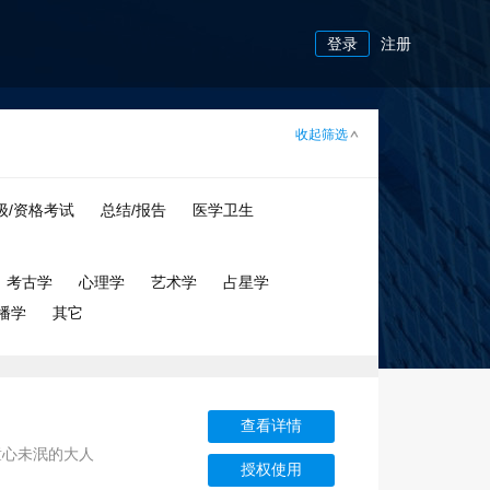
登录
注册
收起筛选
级/资格考试
总结/报告
医学卫生
考古学
心理学
艺术学
占星学
播学
其它
查看详情
童心未泯的大人
授权使用