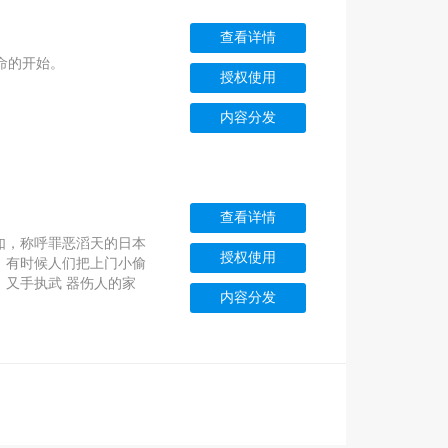
查看详情
命的开始。
授权使用
内容分发
查看详情
如，称呼罪恶滔天的日本
授权使用
，有时候人们把上门小偷
，又手执武 器伤人的家
内容分发
区别的。