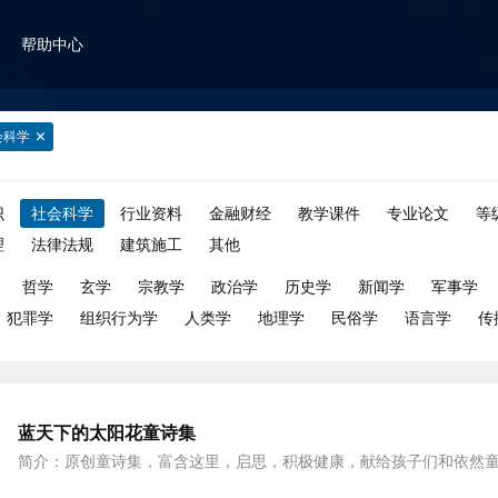
帮助中心
会科学
识
社会科学
行业资料
金融财经
教学课件
专业论文
等
理
法律法规
建筑施工
其他
哲学
玄学
宗教学
政治学
历史学
新闻学
军事学
犯罪学
组织行为学
人类学
地理学
民俗学
语言学
传
蓝天下的太阳花童诗集
简介：原创童诗集，富含这里，启思，积极健康，献给孩子们和依然