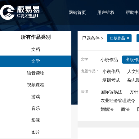
网站首页
用户维权
帮助中
所有作品类别
已选条件 >
出版作品
文档
文学
：
小说作品
出版作
文学
出版作品
：
小说作品
人文
语音读物
培训考试
杂志
视频课程
法律
：
国际贸易法
方针
游戏
农业经济管理法令
音乐
婚姻法
商法
影视
图片