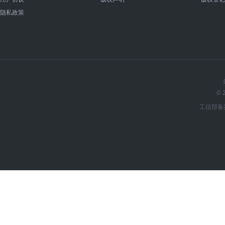
隐私政策
© 
工信部备