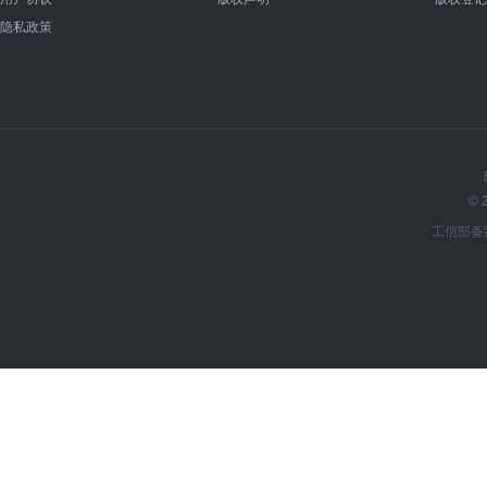
隐私政策
© 
工信部备