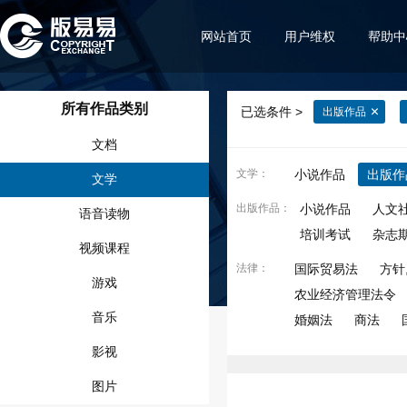
网站首页
用户维权
帮助中
所有作品类别
已选条件 >
出版作品
文档
文学
：
小说作品
出版作
文学
出版作品
：
小说作品
人文
语音读物
培训考试
杂志
视频课程
法律
：
国际贸易法
方针
游戏
农业经济管理法令
音乐
婚姻法
商法
影视
图片