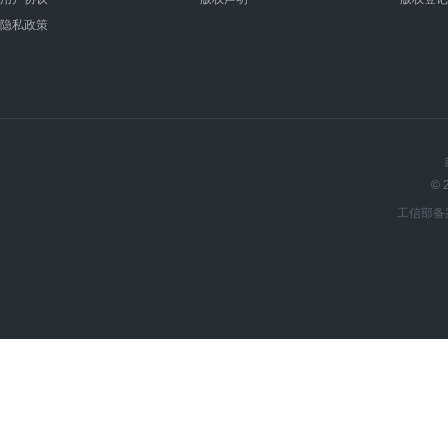
隐私政策
© 
工信部备