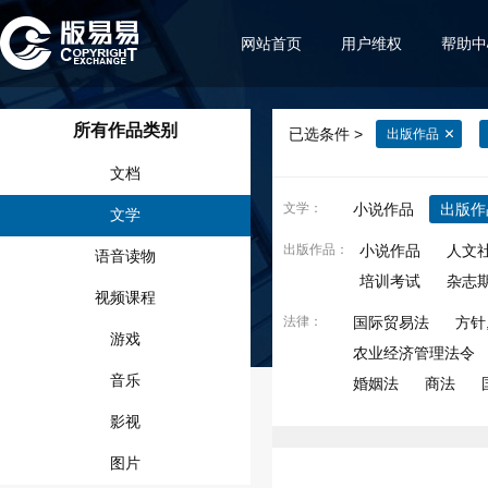
网站首页
用户维权
帮助中
所有作品类别
已选条件 >
出版作品
文档
文学
：
小说作品
出版作
文学
出版作品
：
小说作品
人文
语音读物
培训考试
杂志
视频课程
法律
：
国际贸易法
方针
游戏
农业经济管理法令
音乐
婚姻法
商法
影视
图片