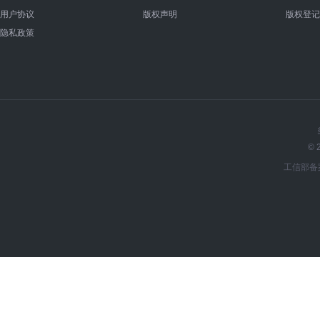
用户协议
版权声明
版权登记
隐私政策
© 
工信部备