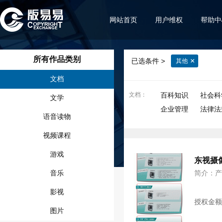
网站首页
用户维权
帮助中
所有作品类别
已选条件 >
其他
文档
文档
：
百科知识
社会科
文学
企业管理
法律法
语音读物
视频课程
游戏
东视摄
音乐
简介：
影视
授权金
图片