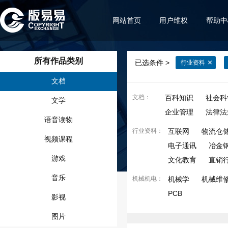
网站首页
用户维权
帮助中
所有作品类别
已选条件 >
行业资料
文档
文档
：
百科知识
社会科
文学
企业管理
法律法
语音读物
行业资料
：
互联网
物流仓
视频课程
电子通讯
冶金
游戏
文化教育
直销
音乐
机械机电
：
机械学
机械维
PCB
影视
图片