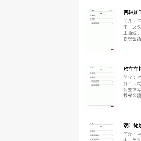
四轴加
简介： 
中，反
工曲线，
授权金
中学习
及编程
汽车车
简介： 
各个层
何要求等
授权金
心的操
方法，
双叶轮
简介： 
中，反映