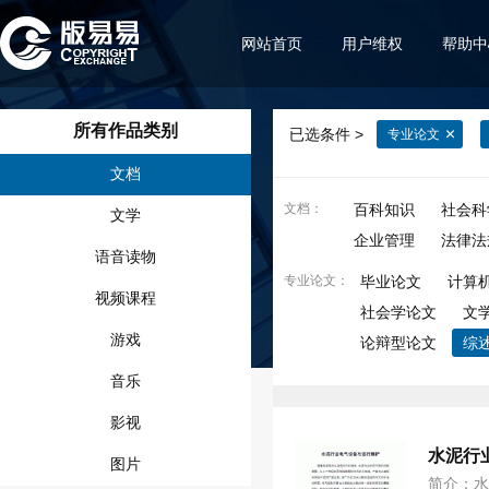
网站首页
用户维权
帮助中
所有作品类别
已选条件 >
专业论文
文档
文档
：
百科知识
社会科
文学
企业管理
法律法
语音读物
专业论文
：
毕业论文
计算
视频课程
社会学论文
文
游戏
论辩型论文
综
音乐
影视
水泥行
图片
简介：