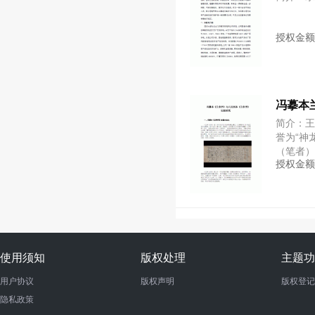
授权金
冯摹本
简介：
誉为“神
（笔者
授权金
作者想
使用须知
版权处理
主题功
用户协议
版权声明
版权登记
隐私政策