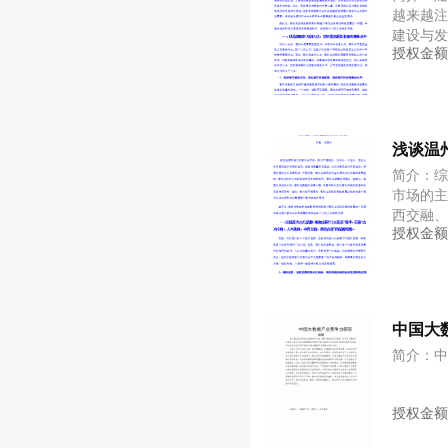
越来越
建设与
授权金
也是企业
一样，
品牌的
诉求已
餐饮行业
浅谈温
业品牌
见解： 
简介：
服务业
市场的
介于服
西交融
授权金
具
烈；餐
及对餐饮
成为温州
期温州
显见解：
中国大
交融、南
打菜系
简介：
的沿海
定着温
授权金