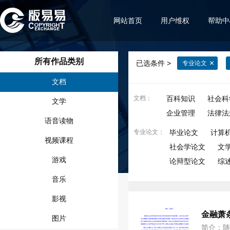
网站首页
用户维权
帮助中
所有作品类别
已选条件 >
专业论文
文档
文档
：
百科知识
社会科
文学
企业管理
法律法
语音读物
专业论文
：
毕业论文
计算
视频课程
社会学论文
文
游戏
论辩型论文
综
音乐
影视
金融萧
图片
简介：